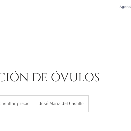
Agenda 
CIO
CASOS DE ÉXITO
GINECOLOGÍA Y OBSTETRICIA
TRATAM
IÓN DE ÓVULOS
ltar
onsultar precio
José María del Castillo